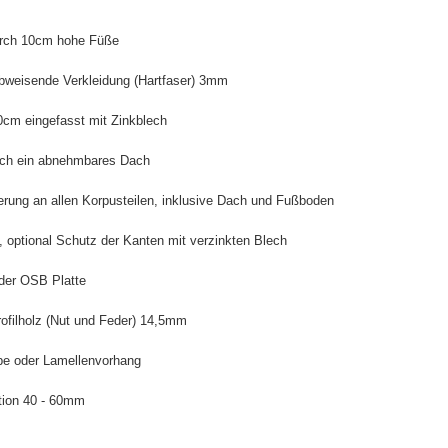
durch 10cm hohe Füße
abweisende Verkleidung (Hartfaser) 3mm
20cm eingefasst mit Zinkblech
urch ein abnehmbares
Dach
erung an allen Korpusteilen, inklusive Dach und Fußboden
, optional Schutz der Kanten mit verzinkten Blech
der OSB Platte
ofilholz (Nut und Feder) 14,5mm
pe oder Lamellenvorhang
tion 40 - 60mm