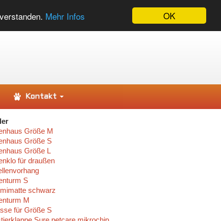
OK
nverstanden.
Mehr Infos
Kontakt
ler
enhaus Größe M
enhaus Größe S
enhaus Größe L
enklo für draußen
llenvorhang
enturm S
imatte schwarz
enturm M
asse für Größe S
tierklappe Sure petcare mikrochip