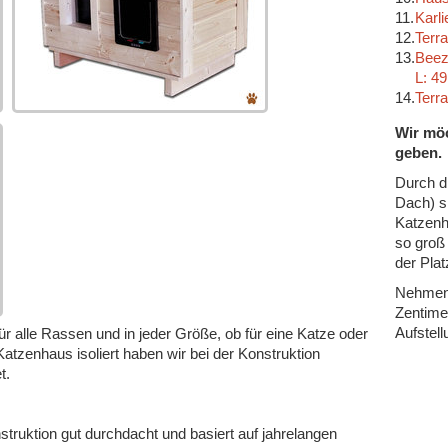
11.
Karl
12.
Terr
13.
Beez
L: 4
14.
Terr
Wir möc
geben.
Durch d
Dach) s
Katzenh
so groß 
der Plat
Nehmen 
Zentime
Aufstell
für alle Rassen und in jeder Größe, ob für eine Katze oder
Katzenhaus isoliert haben wir bei der Konstruktion
t.
nstruktion gut durchdacht und basiert auf jahrelangen