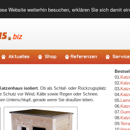
ese Website weiterhin besuchen, erklären Sie sich damit ei
Aktuelles
Shop
Referenzen
Service
Bestsel
01.
Katz
02.
Katz
Katzenhaus isoliert
. Ob als Schlaf- oder Rückzugsplatz
03.
Katz
atze Schutz vor Wind, Kälte sowie Regen oder Schnee.
04.
Katz
en Unterschlupf, gerade wenn Sie draußen leben.
05.
Lame
06.
Katz
07.
Gumm
08.
Katz
09.
Terr
10.
Haus