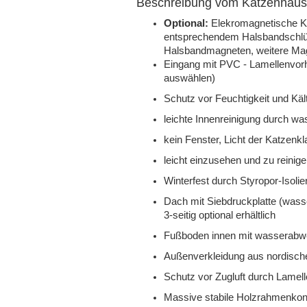
Beschreibung vom Katzenhaus
Optional:
Elekromagnetische K
entsprechendem Halsbandschlüsse
Halsbandmagneten, weitere Mag
Eingang mit PVC - Lamellenvor
auswählen)
Schutz vor Feuchtigkeit und K
leichte Innenreinigung durch w
kein Fenster, Licht der Katzenk
leicht einzusehen und zu reini
Winterfest durch Styropor-Isol
Dach mit Siebdruckplatte (wass
3-seitig optional erhältlich
Fußboden innen mit wasserabw
Außenverkleidung aus nordisch
Schutz vor Zugluft durch Lamel
Massive stabile Holzrahmenkon