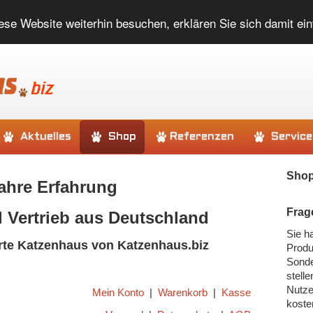
ese Website weiterhin besuchen, erklären Sie sich damit ei
Aktuelles
Shop
Referenzen
Service
Shop
ahre Erfahrung
Frag
 Vertrieb aus Deutschland
Sie h
erte Katzenhaus von Katzenhaus.biz
Produ
Sond
stelle
Nutze
Mein Konto
|
Warenkorb
|
Kasse
koste