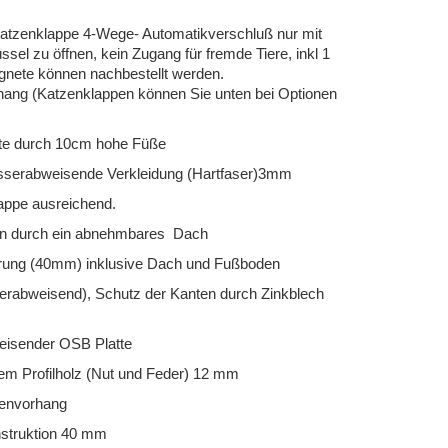
atzenklappe 4-Wege- Automatikverschluß nur mit
l zu öffnen, kein Zugang für fremde Tiere, inkl 1
nete können nachbestellt werden.
hang (Katzenklappen können Sie unten bei Optionen
älte durch 10cm hohe Füße
asserabweisende Verkleidung (Hartfaser)3mm
lappe ausreichend.
gen durch ein abnehmbares Dach
ierung (40mm) inklusive Dach und Fußboden
erabweisend), Schutz der Kanten durch Zinkblech
eisender OSB Platte
em Profilholz (Nut und Feder) 12 mm
lenvorhang
struktion 40 mm