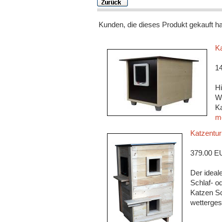
Kunden, die dieses Produkt gekauft h
Ka
1
Hi
We
Ka
me
Katzentu
379.00 E
Der ideal
Schlaf- o
Katzen Sc
wetterges