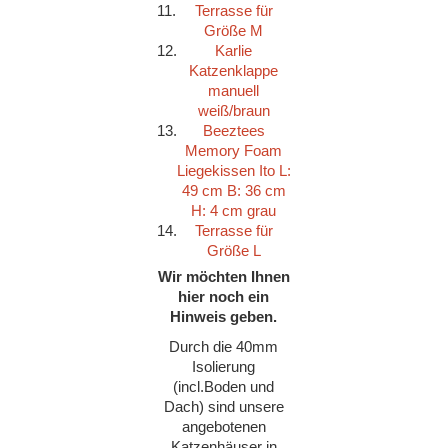
11.
Terrasse für
Größe M
12.
Karlie
Katzenklappe
manuell
weiß/braun
13.
Beeztees
Memory Foam
Liegekissen Ito L:
49 cm B: 36 cm
H: 4 cm grau
14.
Terrasse für
Größe L
Wir möchten Ihnen
hier noch ein
Hinweis geben.
Durch die 40mm
Isolierung
(incl.Boden und
Dach) sind unsere
angebotenen
Katzenhäuser in