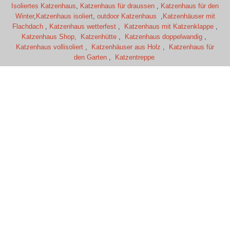
Isoliertes Katzenhaus
,
Katzenhaus für draussen
,
Katzenhaus für den
Winter
,
Katzenhaus isoliert
,
outdoor Katzenhaus
,
Katzenhäuser mit
Flachdach
,
Katzenhaus wetterfest
,
Katzenhaus mit Katzenklappe
,
Katzenhaus Shop,
Katzenhütte
,
Katzenhaus doppelwandig
,
Katzenhaus vollisoliert
,
Katzenhäuser aus Holz
,
Katzenhaus für
den Garten
,
Katzentreppe