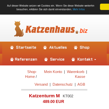
Auf dieser Website setzen wir Cookies ein. Wenn Sie diese Website weiterhin
besuchen, erklären Sie sich damit einverstanden.
Mehr Infos
Startseite
Aktuelles
Shop
Referenzen
Service
Kontakt
Shop-
Mein Konto
|
Warenkorb
|
Home
/
Kasse
Versand
|
Datenschutz
|
AGB
Katzenturm M
KT002
489.00 EUR